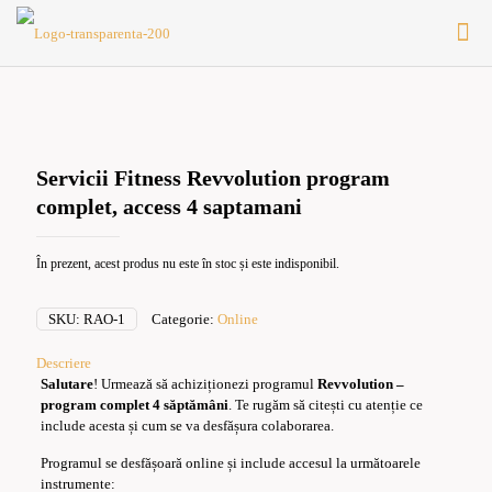
Servicii Fitness Revvolution program
complet, access 4 saptamani
În prezent, acest produs nu este în stoc și este indisponibil.
SKU:
RAO-1
Categorie:
Online
Descriere
Salutare
! Urmează să achiziționezi programul
Revvolution –
program complet 4 săptămâni
. Te rugăm să citești cu atenție ce
include acesta și cum se va desfășura colaborarea.
Programul se desfășoară online și include accesul la următoarele
instrumente: