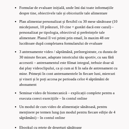
Formular de evaluare inițială, unde îmi dai toate informațiile
despre tine, obiectivele tale și obiceiurile tale alimentare
Plan alimentar personalizat și flexibil cu 30 mese sănătoase (10
micdejunuri, 10 prânzuri, 10 cine + gustări dacă este cazul) –
personalizat pe tipologia, obiectivul și preferințele tale
alimentare. Planul îl vei primi prin email, în maxim 48 ore
lucrătoare după completarea formularului de evaluare
3 antrenamente video / săptămână, preînregistrate, cu durata de
30 minute fiecare, adaptate istoricului tău sportiv, cu sau fără
accesorii – antrenamentul este filmat integral, trebuie doar să
dai play videoclipului, ca și cum ai fi în sala de antrenament cu
mine. Primești în cont antrenamentele în fiecare luni, miercuri
și vineri și le poți accesa pe perioada celor 4 săptămâni de
abonament
Seminar video de biomecanică – explicații complete pentru a
executa corect exercițiile – în contul online
Un modul de curs video de alimentație sănătoasă, pentru
menținere pe termen lung (un modul pentru fiecare ediție de 4
săptămâni) – în contul online
Ebookul cu rețete de deserturi sănătoase