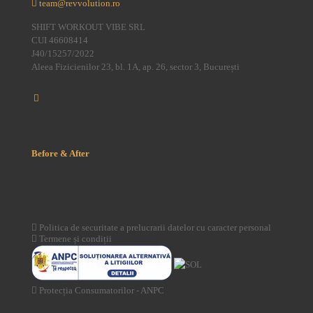
team@revvolution.ro
SHIFT WORKOUT VIBE SRL
CUI 46608414
J40/15257/2022
Aleea Fizicienilor 23, bl. 1A, ap. 26, sector 3, București
Before & After
Politica de securitate a prelucrarii datelor cu caracter personal
Termene și condiții
Protecția Consumatorilor - ANPC