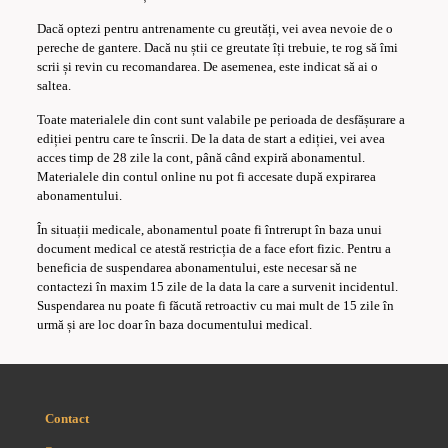
Dacă optezi pentru antrenamente cu greutăți, vei avea nevoie de o
pereche de gantere. Dacă nu știi ce greutate îți trebuie, te rog să îmi
scrii și revin cu recomandarea. De asemenea, este indicat să ai o
saltea.
Toate materialele din cont sunt valabile pe perioada de desfășurare a
ediției pentru care te înscrii. De la data de start a ediției, vei avea
acces timp de 28 zile la cont, până când expiră abonamentul.
Materialele din contul online nu pot fi accesate după expirarea
abonamentului.
În situații medicale, abonamentul poate fi întrerupt în baza unui
document medical ce atestă restricția de a face efort fizic. Pentru a
beneficia de suspendarea abonamentului, este necesar să ne
contactezi în maxim 15 zile de la data la care a survenit incidentul.
Suspendarea nu poate fi făcută retroactiv cu mai mult de 15 zile în
urmă și are loc doar în baza documentului medical.
Contact