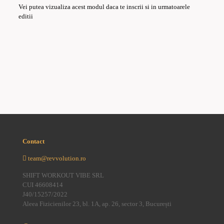
Vei putea vizualiza acest modul daca te inscrii si in urmatoarele
editii
Contact
team@revvolution.ro
SHIFT WORKOUT VIBE SRL
CUI 46608414
J40/15257/2022
Aleea Fizicienilor 23, bl. 1A, ap. 26, sector 3, București